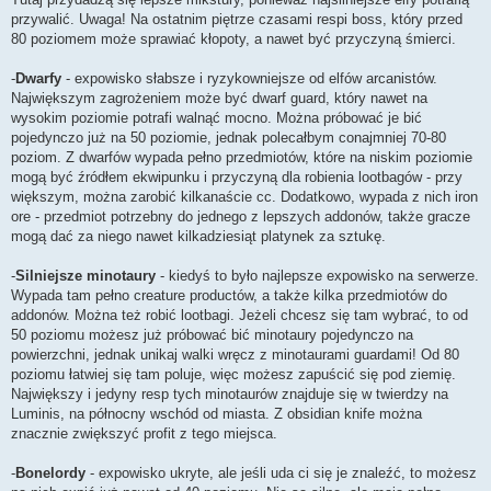
przywalić. Uwaga! Na ostatnim piętrze czasami respi boss, który przed
80 poziomem może sprawiać kłopoty, a nawet być przyczyną śmierci.
-
Dwarfy
- expowisko słabsze i ryzykowniejsze od elfów arcanistów.
Największym zagrożeniem może być dwarf guard, który nawet na
wysokim poziomie potrafi walnąć mocno. Można próbować je bić
pojedynczo już na 50 poziomie, jednak polecałbym conajmniej 70-80
poziom. Z dwarfów wypada pełno przedmiotów, które na niskim poziomie
mogą być źródłem ekwipunku i przyczyną dla robienia lootbagów - przy
większym, można zarobić kilkanaście cc. Dodatkowo, wypada z nich iron
ore - przedmiot potrzebny do jednego z lepszych addonów, także gracze
mogą dać za niego nawet kilkadziesiąt platynek za sztukę.
-
Silniejsze minotaury
- kiedyś to było najlepsze expowisko na serwerze.
Wypada tam pełno creature productów, a także kilka przedmiotów do
addonów. Można też robić lootbagi. Jeżeli chcesz się tam wybrać, to od
50 poziomu możesz już próbować bić minotaury pojedynczo na
powierzchni, jednak unikaj walki wręcz z minotaurami guardami! Od 80
poziomu łatwiej się tam poluje, więc możesz zapuścić się pod ziemię.
Największy i jedyny resp tych minotaurów znajduje się w twierdzy na
Luminis, na północny wschód od miasta. Z obsidian knife można
znacznie zwiększyć profit z tego miejsca.
-
Bonelordy
- expowisko ukryte, ale jeśli uda ci się je znaleźć, to możesz