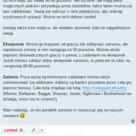
na nich expić już nawet od 40 poziomu. Nie są silne, ale mają pełno
magicznych ataków i przywołują armię szkieletów, także łatwo można się
tam zablokować. Staraj się walczyć z nimi pojedynczo, aby uniknąć
ryzykownych sytuacji. Można na nich dobrze zarobić.
Istnieją także inne miejsca, ale wolałem wymienić tylko te najgodniejsze
uwagi.
Ekwipunek
: Można go kupywać od graczy lub zdobywać samemu, ale
największe zmiany w nim następują na 50 poziomie. Można wtedy
poprosić doświadczonych graczy o pomoc z zadaniami na ekwipunek.
Jeżeli chcesz zdobyć dobry ekwipunek samemu, to polecam to robić na
conajmniej 80-90 poziomie.
Zadania
: Poza wyżej wymienionymi zadaniami można także
zainteresować się addonami. Addony są bardzo przydatne przez całą grę
poprzez bonusy. Cała lista znajduje się tutaj:
http://rookgaard.pl/outfity
(Warrior, Barbarian, Beggar, Shaman, Jester, Nightmare i Brotherhood nie
działają, może się to zmienić!)
Mam nadzieję, że ten poradnik pomoże ci rozpocząć grę na naszym
serwerze
Locked