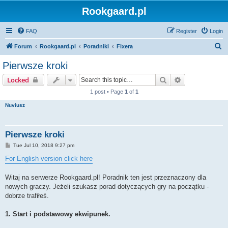
Rookgaard.pl
FAQ
Register
Login
S
Forum
Rookgaard.pl
Poradniki
Fixera
e
Pierwsze kroki
a
Search
Advanced sear
Locked
r
1 post • Page
1
of
1
c
Nuviusz
h
Pierwsze kroki
P
Tue Jul 10, 2018 9:27 pm
o
s
For English version click here
t
Witaj na serwerze Rookgaard.pl! Poradnik ten jest przeznaczony dla
nowych graczy. Jeżeli szukasz porad dotyczących gry na początku -
dobrze trafiłeś.
1. Start i podstawowy ekwipunek.