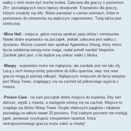
walka z nimi może być trochę trudna. Zalecane dla graczy z poziomem
25+, posiadających nieco lepszy ekwipunek. Expowisko dla graczy,
którym znudziły się elfy. Warto pamiętać o carrion wormach, które w
porównaniu do rotwormów są większym zagrożeniem. Tutaj także jest
strefa pvp.
-
Mino Hell
- miejsce, gdzie można spotkać parę orków i minotaurów.
Nawet dobre expowisko na początek, jednak zalecana jest walka z
dystansu. Można czasem tam spotkać Apprentice Sheng, który mimo
bycia osłabioną wersją mino maga, nadal potrafi narobić kłopotów.
Zarobek jakiś jest, o ile będzie się unikać walki z bliska.
-
Waspy
- expowisko może nie najlepsze, ale zarobek jest nie taki zły.
Lecą z nich honeycomby potrzebne do kilku questów, więc inni nowi
gracze mogą je później odkupić. Najlepszym miejscem do bicia waspów
jest Wasp Tower, znajdujący się na zachód od północnego wyjścia z
miasta.
-
Poison Cave
- na sam początek dobre miejsce do expienia. Aby tam
dotrzeć, wyjdź z miasta, a następnie skieruj się na zachód. Miejsce to
znajduje się blisko Wasp Tower. Grupki słabszych pająków i robaków
pozwalają na wbicie nawet 25 poziomu. Pod żadnym pozorem nie rozbijaj
jajek, ponieważ ryzykujesz zrespieniem tarantuli, która
niskopoziomowego gracza może zabić w chwilę!