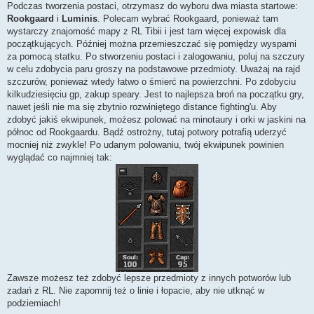
Podczas tworzenia postaci, otrzymasz do wyboru dwa miasta startowe:
Rookgaard
i
Luminis
. Polecam wybrać Rookgaard, ponieważ tam
wystarczy znajomość mapy z RL Tibii i jest tam więcej expowisk dla
początkujących. Później można przemieszczać się pomiędzy wyspami
za pomocą statku. Po stworzeniu postaci i zalogowaniu, poluj na szczury
w celu zdobycia paru groszy na podstawowe przedmioty. Uważaj na rajd
szczurów, ponieważ wtedy łatwo o śmierć na powierzchni. Po zdobyciu
kilkudziesięciu gp, zakup speary. Jest to najlepsza broń na początku gry,
nawet jeśli nie ma się zbytnio rozwiniętego distance fighting'u. Aby
zdobyć jakiś ekwipunek, możesz polować na minotaury i orki w jaskini na
północ od Rookgaardu. Bądź ostrożny, tutaj potwory potrafią uderzyć
mocniej niż zwykle! Po udanym polowaniu, twój ekwipunek powinien
wyglądać co najmniej tak:
Zawsze możesz też zdobyć lepsze przedmioty z innych potworów lub
zadań z RL. Nie zapomnij też o linie i łopacie, aby nie utknąć w
podziemiach!