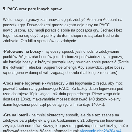
5. PACC oraz parę innych spraw.
Wielu nowych graczy zastanawia się jak zdobyć Premium Account na
początku gry. Doświadczeni gracze często dają runy na PACC
nowicjuszom, aby mogli poradzić sobie na początku gry. Jednak i bez
tego można się obyć, a punkty do item shopu nie są takie trudne do
zdobycia. Oto kilka sposobów na zdobycie:
-
Polowanie na bossy
- najlepszy sposób jeśli chodzi o zdobywanie
punktów. Większość bossów jest dla bardziej doświadczonych graczy,
ale istnieją bossy, z którymi początkujący powinien sobie poradzić (Rottie
the Rotworm, Teleskor i Apprentice Sheng). Aby sprawdzić, jakie bossy
są dostępne w danej chwili, zagadaj do króla (hail king > monsters).
-
Codzienne logowanie
- wystarczy 5 dni logowania z rzędu, aby móc
pozwolić sobie na tygodniowego PACC. Za każdy dzień logowania pod
rząd dostajesz 10pkt więcej, niż dnia poprzedniego. Pierwszego dnia
dostajesz 10pkt, maksymalnie możesz dostawać 140 (każdy kolejny
dzień logowania pod rząd po osiągnięciu limitu daje 140pkt).
-
Gra na loterii
- najmniej skuteczny sposób, ale daje też szansę na
zdobycie paru platynek w grze. Codziennie o 21 odbywa się losowanie
zwycięzkich numerów. Każdy, kto przed tą godziną obstawił liczby, może
próbować szczęścia. Więcej informacji tutaj:
viewtopic.php?f=20&t=4