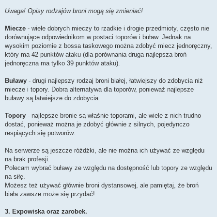
Uwaga! Opisy rodzajów broni mogą się zmieniać!
Miecze
- wiele dobrych mieczy to rzadkie i drogie przedmioty, często nie
dorównujące odpowiednikom w postaci toporów i buław. Jednak na
wysokim poziomie z bossa taskowego można zdobyć miecz jednoręczny,
który ma 42 punktów ataku (dla porównania druga najlepsza broń
jednoręczna ma tylko 39 punktów ataku).
Buławy
- drugi najlepszy rodzaj broni białej, łatwiejszy do zdobycia niż
miecze i topory. Dobra alternatywa dla toporów, ponieważ najlepsze
buławy są łatwiejsze do zdobycia.
Topory
- najlepsze bronie są właśnie toporami, ale wiele z nich trudno
dostać, ponieważ można je zdobyć głównie z silnych, pojedynczo
respiących się potworów.
Na serwerze są jeszcze różdżki, ale nie można ich używać ze względu
na brak profesji.
Polecam wybrać buławy ze względu na dostępność lub topory ze względu
na siłę.
Możesz też używać głównie broni dystansowej, ale pamiętaj, że broń
biała zawsze może się przydać!
3. Expowiska oraz zarobek.