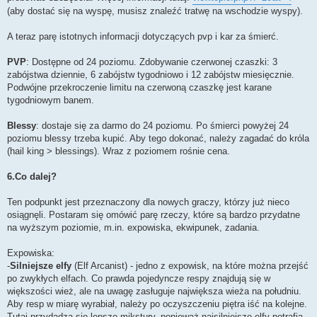
(aby dostać się na wyspę, musisz znaleźć tratwę na wschodzie wyspy).
A teraz parę istotnych informacji dotyczących pvp i kar za śmierć.
PVP
: Dostępne od 24 poziomu. Zdobywanie czerwonej czaszki: 3
zabójstwa dziennie, 6 zabójstw tygodniowo i 12 zabójstw miesięcznie.
Podwójne przekroczenie limitu na czerwoną czaszkę jest karane
tygodniowym banem.
Blessy
: dostaje się za darmo do 24 poziomu. Po śmierci powyżej 24
poziomu blessy trzeba kupić. Aby tego dokonać, należy zagadać do króla
(hail king > blessings). Wraz z poziomem rośnie cena.
6.Co dalej?
Ten podpunkt jest przeznaczony dla nowych graczy, którzy już nieco
osiągnęli. Postaram się omówić parę rzeczy, które są bardzo przydatne
na wyższym poziomie, m.in. expowiska, ekwipunek, zadania.
Expowiska:
-
Silniejsze elfy
(Elf Arcanist) - jedno z expowisk, na które można przejść
po zwykłych elfach. Co prawda pojedyncze respy znajdują się w
większości wież, ale na uwagę zasługuje największa wieża na południu.
Aby resp w miarę wyrabiał, należy po oczyszczeniu piętra iść na kolejne.
Tutaj przydadzą się lepsze mikstury, ponieważ najsilniejsze elfy potrafią