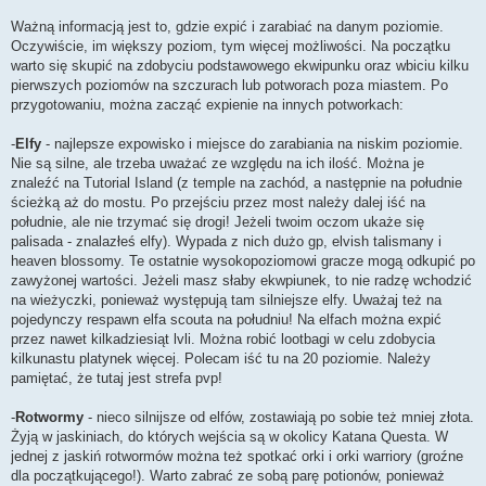
Ważną informacją jest to, gdzie expić i zarabiać na danym poziomie.
Oczywiście, im większy poziom, tym więcej możliwości. Na początku
warto się skupić na zdobyciu podstawowego ekwipunku oraz wbiciu kilku
pierwszych poziomów na szczurach lub potworach poza miastem. Po
przygotowaniu, można zacząć expienie na innych potworkach:
-
Elfy
- najlepsze expowisko i miejsce do zarabiania na niskim poziomie.
Nie są silne, ale trzeba uważać ze względu na ich ilość. Można je
znaleźć na Tutorial Island (z temple na zachód, a następnie na południe
ścieżką aż do mostu. Po przejściu przez most należy dalej iść na
południe, ale nie trzymać się drogi! Jeżeli twoim oczom ukaże się
palisada - znalazłeś elfy). Wypada z nich dużo gp, elvish talismany i
heaven blossomy. Te ostatnie wysokopoziomowi gracze mogą odkupić po
zawyżonej wartości. Jeżeli masz słaby ekwpiunek, to nie radzę wchodzić
na wieżyczki, ponieważ występują tam silniejsze elfy. Uważaj też na
pojedynczy respawn elfa scouta na południu! Na elfach można expić
przez nawet kilkadziesiąt lvli. Można robić lootbagi w celu zdobycia
kilkunastu platynek więcej. Polecam iść tu na 20 poziomie. Należy
pamiętać, że tutaj jest strefa pvp!
-
Rotwormy
- nieco silnijsze od elfów, zostawiają po sobie też mniej złota.
Żyją w jaskiniach, do których wejścia są w okolicy Katana Questa. W
jednej z jaskiń rotwormów można też spotkać orki i orki warriory (groźne
dla początkującego!). Warto zabrać ze sobą parę potionów, ponieważ