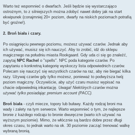
Warto też wspomnieć o dwarfach. Jeśli będzie się wystarczająco
ostrożnym, to z silniejszych można zdobyć nawet dobry jak na start
ekwipunek (conajmniej 20+ poziom, dwarfy na niskich poziomach potrafią
być groźne!).
2. Broń biała i czary.
Po osiągnięciu pewnego poziomu, możesz używać czarów. Jednak aby
ich używać, musisz się ich nauczyć. Aby to zrobić, idź do sklepu
magicznego na południu miasta Rookgaard. Gdy uda ci się go znaleźć,
zapytaj
NPC Rachel
o "spells". NPC poda kategorie czarów. Po
zapytaniu o konkretną kategorię wyskoczy lista odpowiednich czarów.
Polecam się nauczyć się wszystkich czarów na raz, aby nie biegać kilka
razy. Używaj czarów gdy tylko możesz, ponieważ to podwyższa twój
poziom magiczny. Oczywiście, aby użyć czaru musisz wypisać na
chacie odpowiednią inkantację.
Uwaga! Niektórych czarów można
używać tylko posiadając premium account (PACC).
Broń biała
- czyli miecze, topory lub buławy. Każdy rodzaj broni ma
wady i zalety na tym serwerze. Warto wspomnieć o tym, że najlepsze
bronie z każdego rodzaju to bronie dwuręczne (warto ich używać na
wyższym poziomie). Mimo, że włócznie są bardzo dobre przez długi
okres czasu, to jednak warto na ok. 30 poziomie zacząć trenować walkę
wybraną bronią.