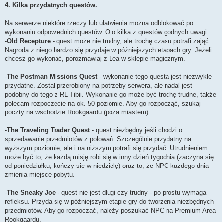
4. Kilka przydatnych questów.
Na serwerze niektóre rzeczy lub ułatwienia można odblokować po
wykonaniu odpowiednich questów. Oto kilka z questów godnych uwagi:
-
Old Recepture
- quest może nie trudny, ale trochę czasu potrafi zająć.
Nagroda z niego bardzo się przydaje w późniejszych etapach gry. Jeżeli
chcesz go wykonać, porozmawiaj z Lea w sklepie magicznym.
-
The Postman Missions Quest
- wykonanie tego questa jest niezwykle
przydatne. Został przerobiony na potrzeby serwera, ale nadal jest
podobny do tego z RL Tibii. Wykonanie go może być trochę trudne, także
polecam rozpoczęcie na ok. 50 poziomie. Aby go rozpocząć, szukaj
poczty na wschodzie Rookgaardu (poza miastem).
-
The Traveling Trader Quest
- quest niezbędny jeśli chodzi o
sprzedawanie przedmiotów z polowań. Szczególnie przydatny na
wyższym poziomie, ale i na niższym potrafi się przydać. Utrudnieniem
może być to, że każdą misję robi się w inny dzień tygodnia (zaczyna się
od poniedziałku, kończy się w niedzielę) oraz to, że NPC każdego dnia
zmienia miejsce pobytu.
-
The Sneaky Joe
- quest nie jest długi czy trudny - po prostu wymaga
refleksu. Przyda się w późniejszym etapie gry do tworzenia niezbędnych
przedmiotów. Aby go rozpocząć, należy poszukać NPC na Premium Area
Rookgaardu.