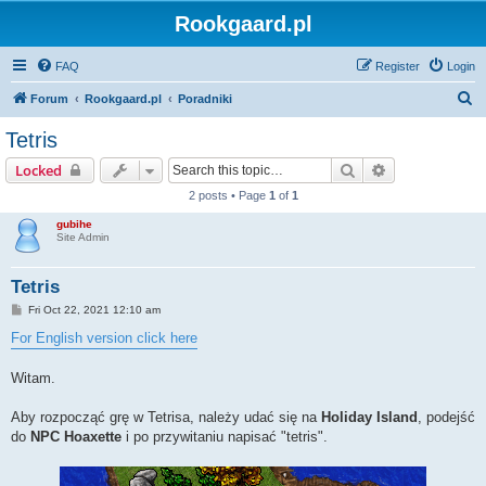
Rookgaard.pl
FAQ
Register
Login
S
Forum
Rookgaard.pl
Poradniki
e
Tetris
a
Search
Advanced sear
Locked
r
2 posts • Page
1
of
1
c
gubihe
h
Site Admin
Tetris
P
Fri Oct 22, 2021 12:10 am
o
s
For English version click here
t
Witam.
Aby rozpocząć grę w Tetrisa, należy udać się na
Holiday Island
, podejść
do
NPC Hoaxette
i po przywitaniu napisać "tetris".