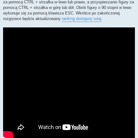
za pomocą CTRL + strzałka w lewo lub prawo, a przyspieszanie figury za
pomocą CTRL + strzałka w górę lub dół. Obrót figury o 90 stopni w lewo
wykonuje się za pomocą klawisza ESC. Wkrótce po zakończonej
rozgrywce będzie aktualizowany
ranking dostępny tutaj
.