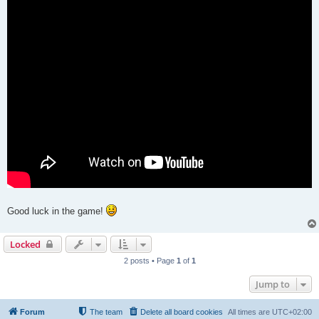
Good luck in the game!
Locked
2 posts • Page
1
of
1
Jump to
Forum
The team
Delete all board cookies
All times are
UTC+02:00