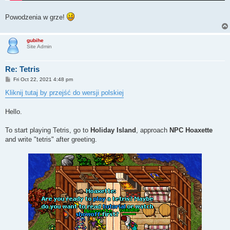
Powodzenia w grze!
gubihe
Site Admin
Re: Tetris
P
Fri Oct 22, 2021 4:48 pm
o
s
Kliknij tutaj by przejść do wersji polskiej
t
Hello.
To start playing Tetris, go to
Holiday Island
, approach
NPC Hoaxette
and write "tetris" after greeting.