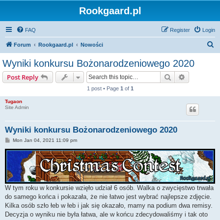
Rookgaard.pl
FAQ
Register
Login
S
Forum
Rookgaard.pl
Nowości
e
Wyniki konkursu Bożonarodzeniowego 2020
a
Search
Advanced s
Post Reply
r
1 post • Page
1
of
1
c
Tugaon
h
Site Admin
Wyniki konkursu Bożonarodzeniowego 2020
P
Mon Jan 04, 2021 11:09 pm
o
s
t
W tym roku w konkursie wzięło udział 6 osób. Walka o zwycięstwo trwała
do samego końca i pokazała, że nie łatwo jest wybrać najlepsze zdjęcie.
Kilka osób szło łeb w łeb i jak się okazało, mamy na podium dwa remisy.
Decyzja o wyniku nie była łatwa, ale w końcu zdecydowaliśmy i tak oto