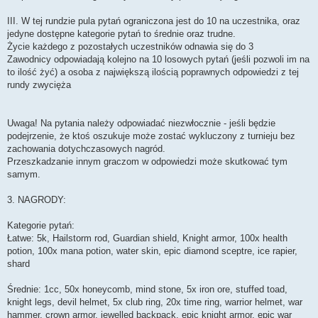
III. W tej rundzie pula pytań ograniczona jest do 10 na uczestnika, oraz
jedyne dostępne kategorie pytań to średnie oraz trudne.
Życie każdego z pozostałych uczestników odnawia się do 3
Zawodnicy odpowiadają kolejno na 10 losowych pytań (jeśli pozwoli im na
to ilość żyć) a osoba z największą ilością poprawnych odpowiedzi z tej
rundy zwycięża
Uwaga! Na pytania należy odpowiadać niezwłocznie - jeśli będzie
podejrzenie, że ktoś oszukuje może zostać wykluczony z turnieju bez
zachowania dotychczasowych nagród.
Przeszkadzanie innym graczom w odpowiedzi może skutkować tym
samym.
3. NAGRODY:
Kategorie pytań:
Łatwe: 5k, Hailstorm rod, Guardian shield, Knight armor, 100x health
potion, 100x mana potion, water skin, epic diamond sceptre, ice rapier,
shard
Średnie: 1cc, 50x honeycomb, mind stone, 5x iron ore, stuffed toad,
knight legs, devil helmet, 5x club ring, 20x time ring, warrior helmet, war
hammer, crown armor, jewelled backpack, epic knight armor, epic war