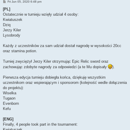
P
Fri Jun 05, 2020 6:48 pm
o
s
[PL]
t
Ostatecznie w turnieju wzięły udział 4 osoby:
Kwiatuszek
Dziq
Jerzy Kiler
Lysobrody
Każdy z uczestników za sam udział dostał nagrodę w wysokości 20cc
oraz stamina potion.
Turniej zwyciężył Jerzy Kiler otrzymując Epic Relic sword oraz
zachowując zdobyte nagrody za odpowiedzi (a te Mu dopisały
).
Pierwsza edycja turnieju dobiegła końca, dziękuję wszystkim
uczestnikom oraz wspierającym i sponsorom (kolejność wedle dołączenia
do projektu):
Wiselka
Tugaon
Evenborn
Kefu
[ENG]
Finally, 4 people took part in the tournament:
Kwiatuszek