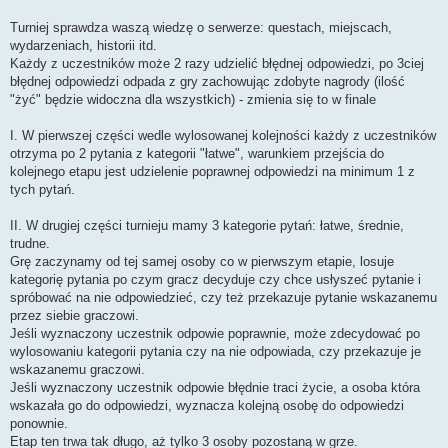
Turniej sprawdza waszą wiedzę o serwerze: questach, miejscach,
wydarzeniach, historii itd.
Każdy z uczestników może 2 razy udzielić błędnej odpowiedzi, po 3ciej
błędnej odpowiedzi odpada z gry zachowując zdobyte nagrody (ilość
"żyć" będzie widoczna dla wszystkich) - zmienia się to w finale
I. W pierwszej części wedle wylosowanej kolejności każdy z uczestników
otrzyma po 2 pytania z kategorii "łatwe", warunkiem przejścia do
kolejnego etapu jest udzielenie poprawnej odpowiedzi na minimum 1 z
tych pytań.
II. W drugiej części turnieju mamy 3 kategorie pytań: łatwe, średnie,
trudne.
Grę zaczynamy od tej samej osoby co w pierwszym etapie, losuje
kategorię pytania po czym gracz decyduje czy chce usłyszeć pytanie i
spróbować na nie odpowiedzieć, czy też przekazuje pytanie wskazanemu
przez siebie graczowi.
Jeśli wyznaczony uczestnik odpowie poprawnie, może zdecydować po
wylosowaniu kategorii pytania czy na nie odpowiada, czy przekazuje je
wskazanemu graczowi.
Jeśli wyznaczony uczestnik odpowie błędnie traci życie, a osoba która
wskazała go do odpowiedzi, wyznacza kolejną osobę do odpowiedzi
ponownie.
Etap ten trwa tak długo, aż tylko 3 osoby pozostaną w grze.