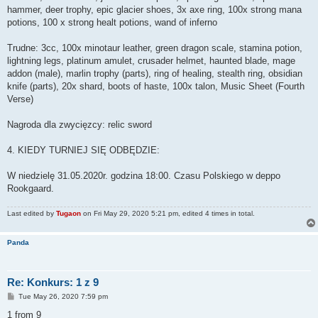
hammer, deer trophy, epic glacier shoes, 3x axe ring, 100x strong mana
potions, 100 x strong healt potions, wand of inferno
Trudne: 3cc, 100x minotaur leather, green dragon scale, stamina potion,
lightning legs, platinum amulet, crusader helmet, haunted blade, mage
addon (male), marlin trophy (parts), ring of healing, stealth ring, obsidian
knife (parts), 20x shard, boots of haste, 100x talon, Music Sheet (Fourth
Verse)
Nagroda dla zwycięzcy: relic sword
4. KIEDY TURNIEJ SIĘ ODBĘDZIE:
W niedzielę 31.05.2020r. godzina 18:00. Czasu Polskiego w deppo
Rookgaard.
Last edited by
Tugaon
on Fri May 29, 2020 5:21 pm, edited 4 times in total.
Panda
Re: Konkurs: 1 z 9
P
Tue May 26, 2020 7:59 pm
o
s
1 from 9