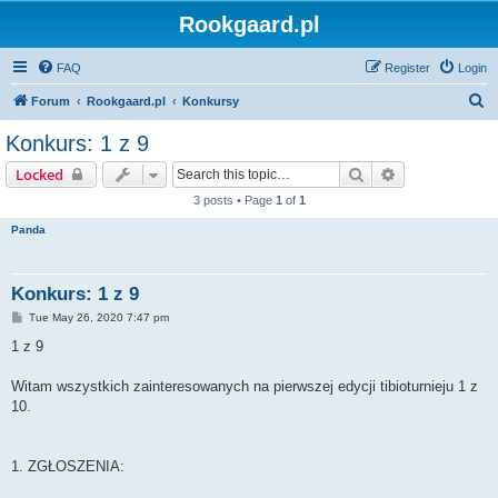
Rookgaard.pl
FAQ
Register
Login
S
Forum
Rookgaard.pl
Konkursy
e
Konkurs: 1 z 9
a
Search
Advanced sear
Locked
r
3 posts • Page
1
of
1
c
Panda
h
Konkurs: 1 z 9
P
Tue May 26, 2020 7:47 pm
o
s
1 z 9
t
Witam wszystkich zainteresowanych na pierwszej edycji tibioturnieju 1 z
10.
1. ZGŁOSZENIA: