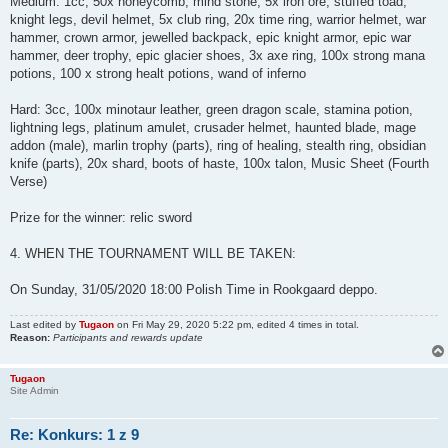
Medium: 1cc, 50x honeycomb, mind stone, 5x iron ore, stuffed toad,
knight legs, devil helmet, 5x club ring, 20x time ring, warrior helmet, war
hammer, crown armor, jewelled backpack, epic knight armor, epic war
hammer, deer trophy, epic glacier shoes, 3x axe ring, 100x strong mana
potions, 100 x strong healt potions, wand of inferno
Hard: 3cc, 100x minotaur leather, green dragon scale, stamina potion,
lightning legs, platinum amulet, crusader helmet, haunted blade, mage
addon (male), marlin trophy (parts), ring of healing, stealth ring, obsidian
knife (parts), 20x shard, boots of haste, 100x talon, Music Sheet (Fourth
Verse)
Prize for the winner: relic sword
4. WHEN THE TOURNAMENT WILL BE TAKEN:
On Sunday, 31/05/2020 18:00 Polish Time in Rookgaard deppo.
Last edited by
Tugaon
on Fri May 29, 2020 5:22 pm, edited 4 times in total.
Reason:
Participants and rewards update
Tugaon
Site Admin
Re: Konkurs: 1 z 9