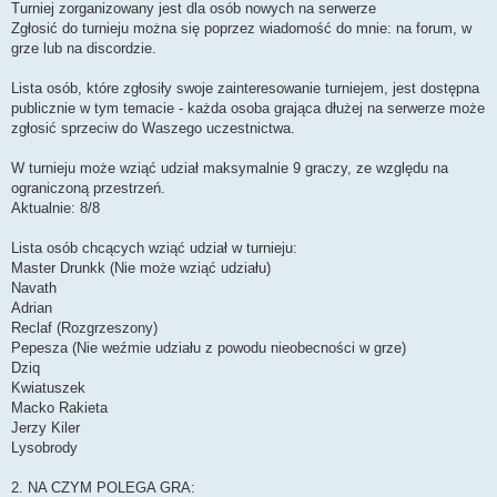
Turniej zorganizowany jest dla osób nowych na serwerze
Zgłosić do turnieju można się poprzez wiadomość do mnie: na forum, w
grze lub na discordzie.
Lista osób, które zgłosiły swoje zainteresowanie turniejem, jest dostępna
publicznie w tym temacie - każda osoba grająca dłużej na serwerze może
zgłosić sprzeciw do Waszego uczestnictwa.
W turnieju może wziąć udział maksymalnie 9 graczy, ze względu na
ograniczoną przestrzeń.
Aktualnie: 8/8
Lista osób chcących wziąć udział w turnieju:
Master Drunkk (Nie może wziąć udziału)
Navath
Adrian
Reclaf (Rozgrzeszony)
Pepesza (Nie weźmie udziału z powodu nieobecności w grze)
Dziq
Kwiatuszek
Macko Rakieta
Jerzy Kiler
Lysobrody
2. NA CZYM POLEGA GRA: